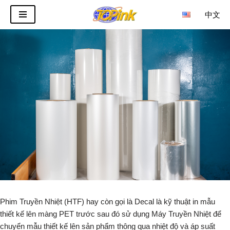
中文
Chuyển
tới
nội
dung
Phim Truyền Nhiệt (HTF) hay còn gọi là Decal là kỹ thuật in mẫu
thiết kế lên màng PET trước sau đó sử dụng Máy Truyền Nhiệt để
chuyển mẫu thiết kế lên sản phẩm thông qua nhiệt độ và áp suất